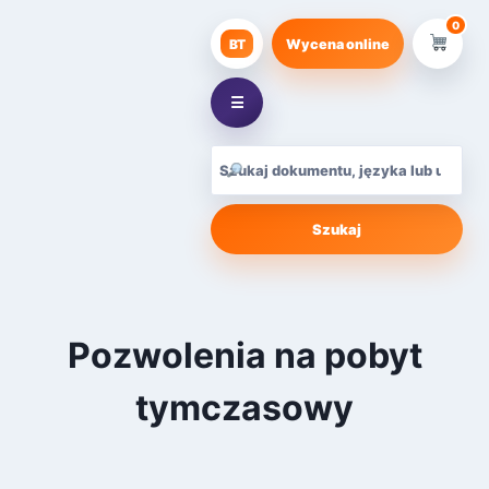
Przejdź
0
do
BT
Wycena online
treści
☰
Szukaj
Pozwolenia na pobyt
tymczasowy