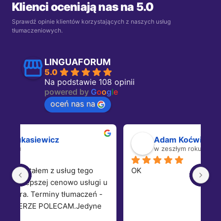
Klienci oceniają nas na 5.0
Sprawdź opinie klientów korzystających z naszych usług
tłumaczeniowych.
LINGUAFORUM
5.0
Na podstawie 108 opinii
powered by
G
o
o
g
l
e
oceń nas na
Adam Koćwin
w zeszłym roku
OK
Dz
 u 
 
 
o 