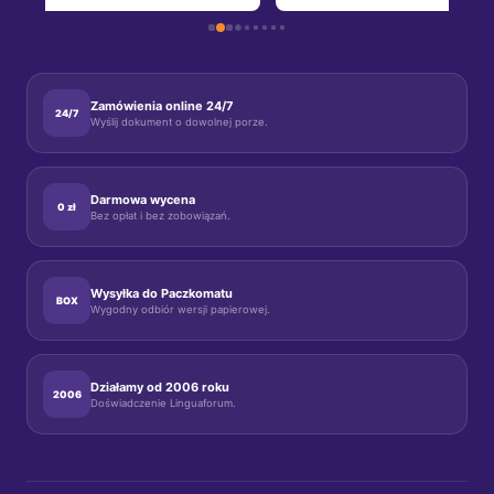
o 
, 
m 
Zamówienia online 24/7
24/7
Wyślij dokument o dowolnej porze.
Darmowa wycena
0 zł
Bez opłat i bez zobowiązań.
Wysyłka do Paczkomatu
BOX
Wygodny odbiór wersji papierowej.
Działamy od 2006 roku
2006
Doświadczenie Linguaforum.