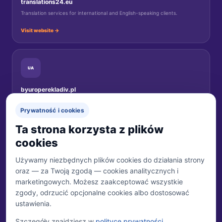
translations24.eu
Translation services for international and English-speaking clients.
Visit website →
UA
byuroperekladiv.pl
Переклади документів для українців у Польщі.
Prywatność i cookies
Перейти на сайт →
Ta strona korzysta z plików
cookies
Używamy niezbędnych plików cookies do działania strony
oraz — za Twoją zgodą — cookies analitycznych i
MARKA
Biuro Tłumaczeń 24
marketingowych. Możesz zaakceptować wszystkie
Właścicielem marki jest Trzecia Połowa Sp. z o.o.
zgody, odrzucić opcjonalne cookies albo dostosować
ustawienia.
WŁAŚCICIEL
Trzecia Połowa Sp. z o.o.
Szczegóły znajdziesz w
polityce prywatności
.
ul. Tulipanowa 24