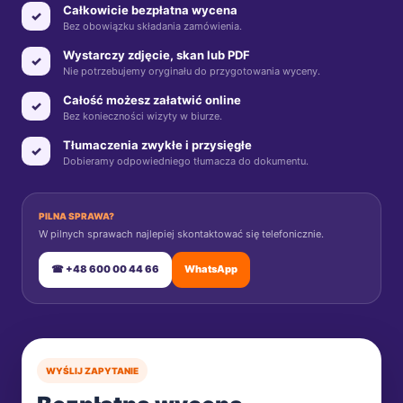
Całkowicie bezpłatna wycena
✓
Bez obowiązku składania zamówienia.
Wystarczy zdjęcie, skan lub PDF
✓
Nie potrzebujemy oryginału do przygotowania wyceny.
Całość możesz załatwić online
✓
Bez konieczności wizyty w biurze.
Tłumaczenia zwykłe i przysięgłe
✓
Dobieramy odpowiedniego tłumacza do dokumentu.
PILNA SPRAWA?
W pilnych sprawach najlepiej skontaktować się telefonicznie.
☎ +48 600 00 44 66
WhatsApp
WYŚLIJ ZAPYTANIE