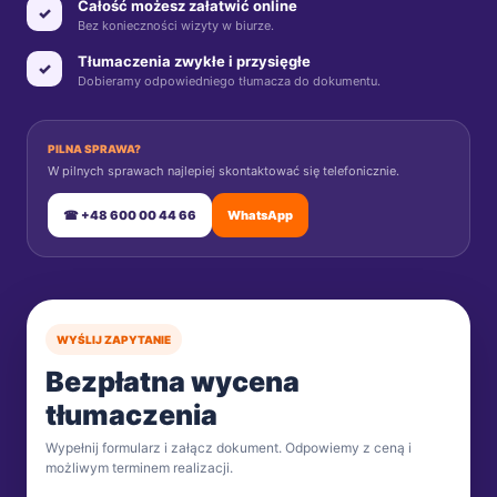
Całość możesz załatwić online
✓
Bez konieczności wizyty w biurze.
Tłumaczenia zwykłe i przysięgłe
✓
Dobieramy odpowiedniego tłumacza do dokumentu.
PILNA SPRAWA?
W pilnych sprawach najlepiej skontaktować się telefonicznie.
☎ +48 600 00 44 66
WhatsApp
WYŚLIJ ZAPYTANIE
Bezpłatna wycena
tłumaczenia
Wypełnij formularz i załącz dokument. Odpowiemy z ceną i
możliwym terminem realizacji.