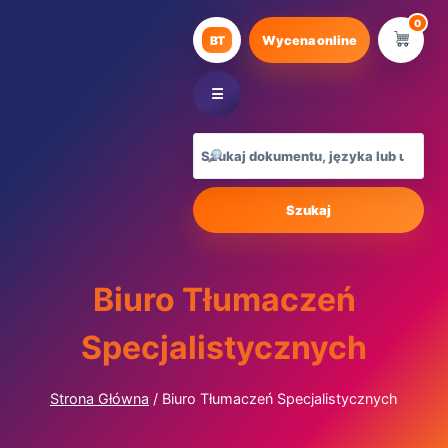
Przejdź
0
do
BT
Wycena online
treści
☰
Szukaj
Biuro Tłumaczeń
Specjalistycznych
Strona Główna
/
Biuro Tłumaczeń Specjalistycznych