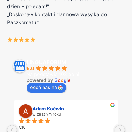
dzień – polecam!”
„Doskonały kontakt i darmowa wysyłka do
Paczkomatu.”
LINGUAFORUM
5.0
Na podstawie 108 opinii
powered by
G
o
o
g
l
e
oceń nas na
Adam Koćwin
w zeszłym roku
OK
Dz