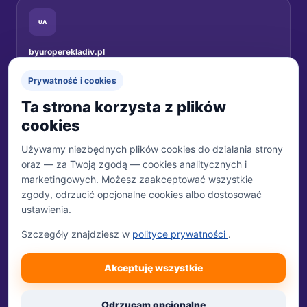
UA
byuroperekladiv.pl
Переклади документів для українців у Польщі.
Prywatność i cookies
Перейти на сайт →
Ta strona korzysta z plików
cookies
Używamy niezbędnych plików cookies do działania strony
oraz — za Twoją zgodą — cookies analitycznych i
MARKA
Biuro Tłumaczeń 24
marketingowych. Możesz zaakceptować wszystkie
Właścicielem marki jest Trzecia Połowa Sp. z o.o.
zgody, odrzucić opcjonalne cookies albo dostosować
ustawienia.
WŁAŚCICIEL
Trzecia Połowa Sp. z o.o.
Szczegóły znajdziesz w
polityce prywatności
.
ul. Tulipanowa 24
07-230 Młynarze
DANE REJESTROWE
Akceptuję wszystkie
NIP: 951-249-24-65
REGON: 384657490
KRS: 0000809362
Odrzucam opcjonalne