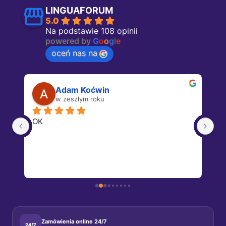
LINGUAFORUM
5.0
Na podstawie 108 opinii
powered by
G
o
o
g
l
e
oceń nas na
Adam Koćwin
w zeszłym roku
OK
Dz
 u 
 
 
o 
o 
, 
m 
Zamówienia online 24/7
24/7