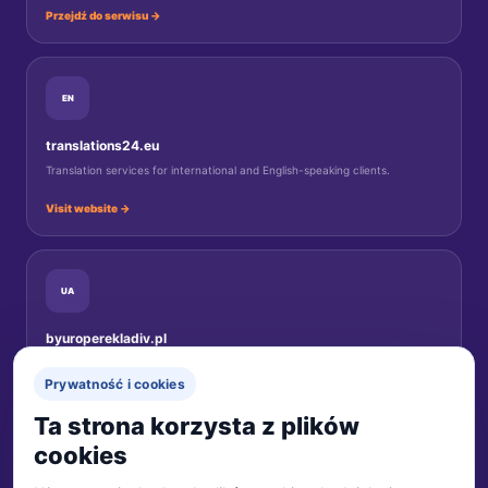
Przejdź do serwisu →
EN
translations24.eu
Translation services for international and English-speaking clients.
Visit website →
UA
byuroperekladiv.pl
Переклади документів для українців у Польщі.
Prywatność i cookies
Перейти на сайт →
Ta strona korzysta z plików
cookies