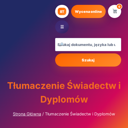
Przejdź
0
do
BT
Wycena online
treści
☰
Szukaj
Tłumaczenie Świadectw i
Dyplomów
Strona Główna
/
Tłumaczenie Świadectw i Dyplomów