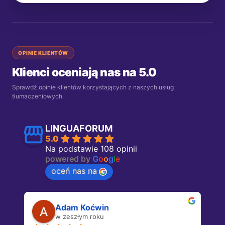
OPINIE KLIENTÓW
Klienci oceniają nas na 5.0
Sprawdź opinie klientów korzystających z naszych usług
tłumaczeniowych.
LINGUAFORUM
5.0
Na podstawie 108 opinii
powered by
G
o
o
g
l
e
oceń nas na
Adam Koćwin
w zeszłym roku