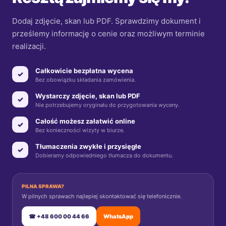
Dodaj zdjęcie, skan lub PDF. Sprawdzimy dokument i
prześlemy informację o cenie oraz możliwym terminie
realizacji.
Całkowicie bezpłatna wycena
✓
Bez obowiązku składania zamówienia.
Wystarczy zdjęcie, skan lub PDF
✓
Nie potrzebujemy oryginału do przygotowania wyceny.
Całość możesz załatwić online
✓
Bez konieczności wizyty w biurze.
Tłumaczenia zwykłe i przysięgłe
✓
Dobieramy odpowiedniego tłumacza do dokumentu.
PILNA SPRAWA?
W pilnych sprawach najlepiej skontaktować się telefonicznie.
☎ +48 600 00 44 66
WhatsApp