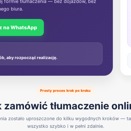
pnej formie tłumaczenia — bez dojazdów, bez
nego biura.
z na WhatsApp
ób, aby rozpocząć realizację.
Prosty proces krok po kroku
k zamówić tłumaczenie onli
nia zostało uproszczone do kilku wygodnych kroków — tak
wszystko szybko i w pełni zdalnie.