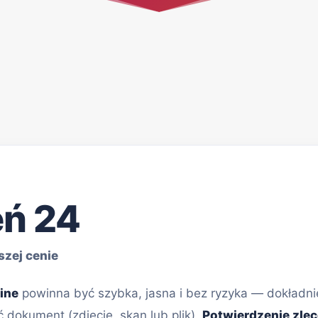
eń 24
szej cenie
ine
powinna być szybka, jasna i bez ryzyka — dokładnie
ć dokument (zdjęcie, skan lub plik).
Potwierdzenie zlec