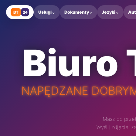
Przejdź
do
Usługi
⌄
Dokumenty
⌄
Języki
⌄
Au
BT
24
treści
Biuro
NAPĘDZANE DOBRYM
Masz do przet
Wyślij zdjęcie,