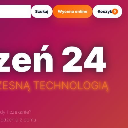
Wycena online
Koszyk
Szukaj
0
zeń 24
ZESNĄ TECHNOLOGIĄ
dy i czekanie?
hodzenia z domu.