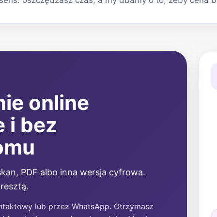
ens: oszczędzasz czas, a my dbamy o to, żeby cena była
ie online
 i bez
omu
kan, PDF albo inna wersja cyfrowa.
 resztą.
ntaktowy lub przez WhatsApp. Otrzymasz