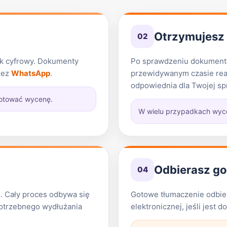
Otrzymujesz 
02
lik cyfrowy. Dokumenty
Po sprawdzeniu dokumentó
zez
WhatsApp
.
przewidywanym czasie reali
odpowiednia dla Twojej sp
gotować wycenę.
W wielu przypadkach wyce
Odbierasz g
04
. Cały proces odbywa się
Gotowe tłumaczenie odbier
epotrzebnego wydłużania
elektronicznej, jeśli jest