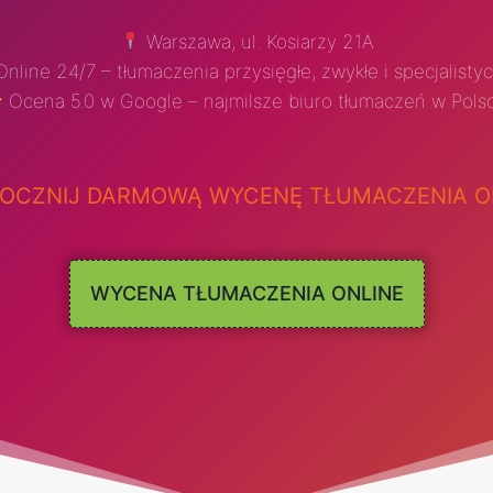
Warszawa, ul. Kosiarzy 21A
nline 24/7 – tłumaczenia przysięgłe, zwykłe i specjalisty
Ocena 5.0 w Google – najmilsze biuro tłumaczeń w Pols
OCZNIJ DARMOWĄ WYCENĘ TŁUMACZENIA O
WYCENA TŁUMACZENIA ONLINE