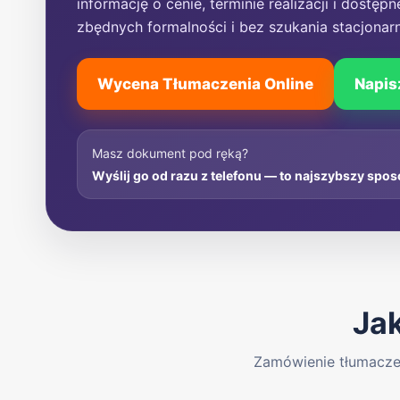
informację o cenie, terminie realizacji i dostę
zbędnych formalności i bez szukania stacjonar
Wycena Tłumaczenia Online
Napis
Masz dokument pod ręką?
Wyślij go od razu z telefonu — to najszybszy spos
Ja
Zamówienie tłumacze