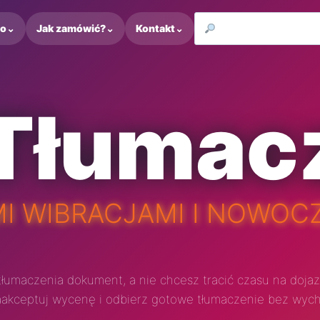
to
⌄
Jak zamówić?
⌄
Kontakt
⌄
 Tłumac
I WIBRACJAMI I NOWOC
łumaczenia dokument, a nie chcesz tracić czasu na dojaz
 zaakceptuj wycenę i odbierz gotowe tłumaczenie bez wyc