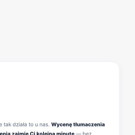
 tak działa to u nas.
Wycenę tłumaczenia
enia zajmie Ci kolejną minutę
— bez