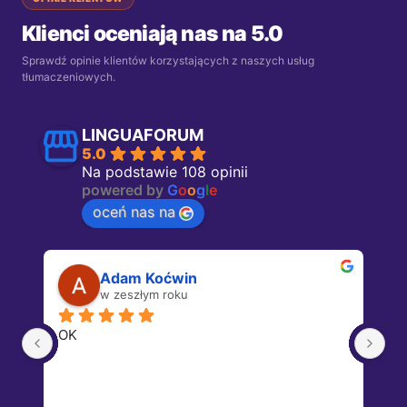
Klienci oceniają nas na 5.0
Sprawdź opinie klientów korzystających z naszych usług
tłumaczeniowych.
LINGUAFORUM
5.0
Na podstawie 108 opinii
powered by
G
o
o
g
l
e
oceń nas na
Adam Koćwin
w zeszłym roku
OK
Dz
 u 
 
 