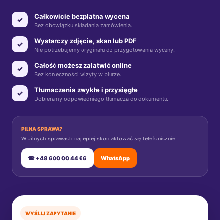
Całkowicie bezpłatna wycena
✓
Bez obowiązku składania zamówienia.
Wystarczy zdjęcie, skan lub PDF
✓
Nie potrzebujemy oryginału do przygotowania wyceny.
Całość możesz załatwić online
✓
Bez konieczności wizyty w biurze.
Tłumaczenia zwykłe i przysięgłe
✓
Dobieramy odpowiedniego tłumacza do dokumentu.
PILNA SPRAWA?
W pilnych sprawach najlepiej skontaktować się telefonicznie.
☎ +48 600 00 44 66
WhatsApp
WYŚLIJ ZAPYTANIE