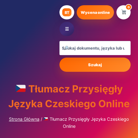
Przejdź
0
do
BT
Wycena online
treści
☰
Szukaj
Tłumacz Przysięgły
Języka Czeskiego Online
Strona Główna
/
Tłumacz Przysięgły Języka Czeskiego
Online