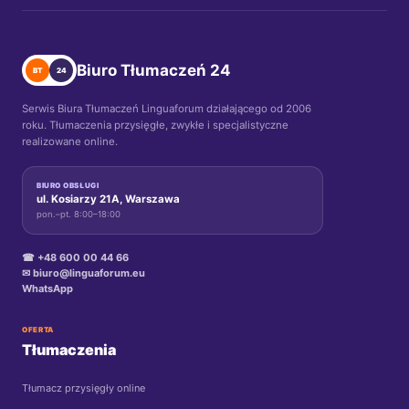
Biuro Tłumaczeń 24
BT
24
Serwis Biura Tłumaczeń Linguaforum działającego od 2006
roku. Tłumaczenia przysięgłe, zwykłe i specjalistyczne
realizowane online.
BIURO OBSŁUGI
ul. Kosiarzy 21A, Warszawa
pon.–pt. 8:00–18:00
☎ +48 600 00 44 66
✉ biuro@linguaforum.eu
WhatsApp
OFERTA
Tłumaczenia
Tłumacz przysięgły online