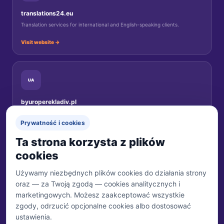
translations24.eu
Translation services for international and English-speaking clients.
Visit website →
UA
byuroperekladiv.pl
Переклади документів для українців у Польщі.
Prywatność i cookies
Перейти на сайт →
Ta strona korzysta z plików
cookies
Używamy niezbędnych plików cookies do działania strony
oraz — za Twoją zgodą — cookies analitycznych i
MARKA
Biuro Tłumaczeń 24
marketingowych. Możesz zaakceptować wszystkie
Właścicielem marki jest Trzecia Połowa Sp. z o.o.
zgody, odrzucić opcjonalne cookies albo dostosować
ustawienia.
WŁAŚCICIEL