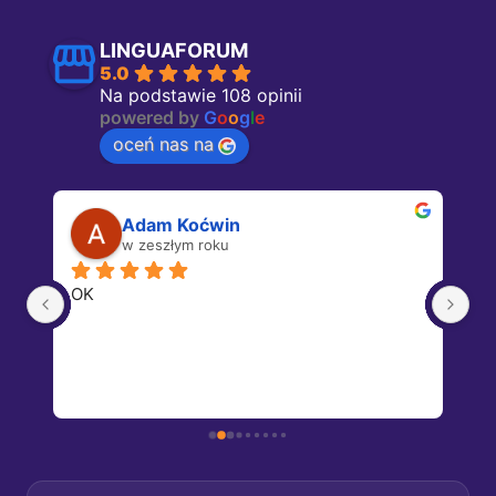
LINGUAFORUM
5.0
Na podstawie 108 opinii
powered by
G
o
o
g
l
e
oceń nas na
Adam Koćwin
w zeszłym roku
OK
Dz
 u 
 
 
o 
o 
, 
m 