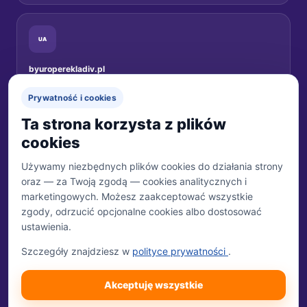
UA
byuroperekladiv.pl
Переклади документів для українців у Польщі.
Prywatność i cookies
Перейти на сайт →
Ta strona korzysta z plików
cookies
Używamy niezbędnych plików cookies do działania strony
oraz — za Twoją zgodą — cookies analitycznych i
MARKA
Biuro Tłumaczeń 24
marketingowych. Możesz zaakceptować wszystkie
Właścicielem marki jest Trzecia Połowa Sp. z o.o.
zgody, odrzucić opcjonalne cookies albo dostosować
ustawienia.
WŁAŚCICIEL
Trzecia Połowa Sp. z o.o.
Szczegóły znajdziesz w
polityce prywatności
.
ul. Tulipanowa 24
07-230 Młynarze
DANE REJESTROWE
Akceptuję wszystkie
NIP: 951-249-24-65
REGON: 384657490