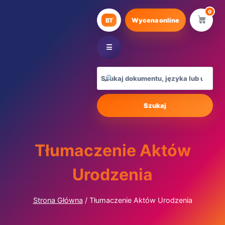
Przejdź
0
do
BT
Wycena online
treści
☰
Szukaj
Tłumaczenie Aktów
Urodzenia
Strona Główna
/
Tłumaczenie Aktów Urodzenia