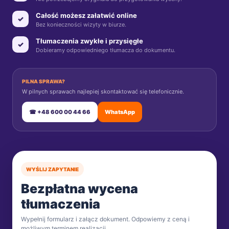
Całość możesz załatwić online
✓
Bez konieczności wizyty w biurze.
Tłumaczenia zwykłe i przysięgłe
✓
Dobieramy odpowiedniego tłumacza do dokumentu.
PILNA SPRAWA?
W pilnych sprawach najlepiej skontaktować się telefonicznie.
☎ +48 600 00 44 66
WhatsApp
WYŚLIJ ZAPYTANIE
Bezpłatna wycena
tłumaczenia
Wypełnij formularz i załącz dokument. Odpowiemy z ceną i
możliwym terminem realizacji.