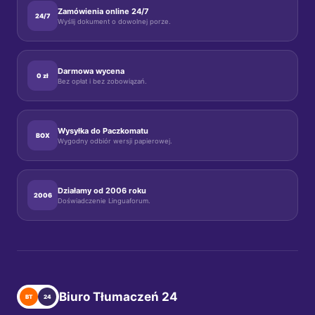
Zamówienia online 24/7
24/7
Wyślij dokument o dowolnej porze.
Darmowa wycena
0 zł
Bez opłat i bez zobowiązań.
Wysyłka do Paczkomatu
BOX
Wygodny odbiór wersji papierowej.
Działamy od 2006 roku
2006
Doświadczenie Linguaforum.
Biuro Tłumaczeń 24
BT
24