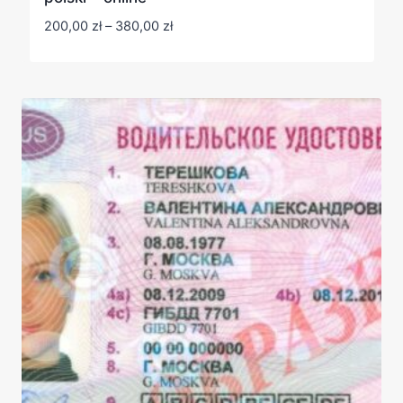
Zakres
200,00
zł
–
380,00
zł
cen:
od
200,00 zł
do
380,00 zł