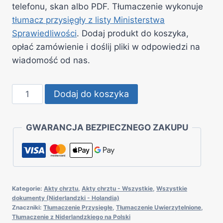
telefonu, skan albo PDF. Tłumaczenie wykonuje
tłumacz przysięgły z listy Ministerstwa
Sprawiedliwości
. Dodaj produkt do koszyka,
opłać zamówienie i doślij pliki w odpowiedzi na
wiadomość od nas.
ilość
Dodaj do koszyka
Tłumaczenie
przysięgłe
GWARANCJA BEZPIECZNEGO ZAKUPU
aktu
chrztu
z
Holandii
/
Kategorie:
Akty chrztu
,
Akty chrztu - Wszystkie
,
Wszystkie
Niderlandów
dokumenty (Niderlandzki - Holandia)
Znaczniki:
Tłumaczenie Przysięgłe
,
Tłumaczenie Uwierzytelnione
,
na
Tłumaczenie z Niderlandzkiego na Polski