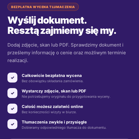
BEZPŁATNA WYCENA TŁUMACZENIA
Wyślij dokument.
Resztą zajmiemy się my.
Dodaj zdjęcie, skan lub PDF. Sprawdzimy dokument i
prześlemy informację o cenie oraz możliwym terminie
realizacji.
Całkowicie bezpłatna wycena
✓
Bez obowiązku składania zamówienia.
Wystarczy zdjęcie, skan lub PDF
✓
Nie potrzebujemy oryginału do przygotowania wyceny.
Całość możesz załatwić online
✓
Bez konieczności wizyty w biurze.
Tłumaczenia zwykłe i przysięgłe
✓
Dobieramy odpowiedniego tłumacza do dokumentu.