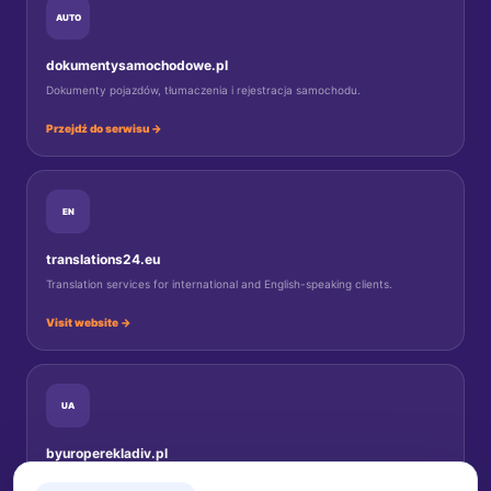
AUTO
dokumentysamochodowe.pl
Dokumenty pojazdów, tłumaczenia i rejestracja samochodu.
Przejdź do serwisu →
EN
translations24.eu
Translation services for international and English-speaking clients.
Visit website →
UA
byuroperekladiv.pl
Переклади документів для українців у Польщі.