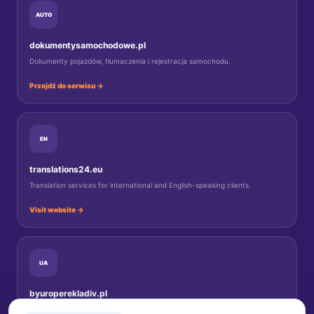
AUTO
dokumentysamochodowe.pl
Dokumenty pojazdów, tłumaczenia i rejestracja samochodu.
Przejdź do serwisu →
EN
translations24.eu
Translation services for international and English-speaking clients.
Visit website →
UA
byuroperekladiv.pl
Переклади документів для українців у Польщі.