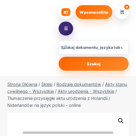
Przejdź
0
do
BT
Wycena online
treści
☰
Szukaj
Strona Główna
/
Sklep
/
Rodzaje dokumentów
/
Akty stanu
cywilnego - Wszystkie
/
Akty urodzenia - Wszystkie
/
Tłumaczenie przysięgłe aktu urodzenia z Holandii /
Niderlandów na język polski – online