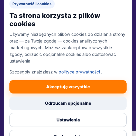
Prywatność i cookies
Перейти на сайт →
Ta strona korzysta z plików
cookies
Używamy niezbędnych plików cookies do działania strony
oraz — za Twoją zgodą — cookies analitycznych i
MARKA
Biuro Tłumaczeń 24
marketingowych. Możesz zaakceptować wszystkie
Właścicielem marki jest Trzecia Połowa Sp. z o.o.
zgody, odrzucić opcjonalne cookies albo dostosować
ustawienia.
WŁAŚCICIEL
Trzecia Połowa Sp. z o.o.
Szczegóły znajdziesz w
polityce prywatności
.
ul. Tulipanowa 24
07-230 Młynarze
DANE REJESTROWE
Akceptuję wszystkie
NIP: 951-249-24-65
REGON: 384657490
KRS: 0000809362
Odrzucam opcjonalne
Sąd Rejonowy dla m.st. Warszawy w Warszawie, XIII Wydział Gospodarczy Krajowego
Rejestru Sądowego
Ustawienia
© 2026 Biuro Tłumaczeń 24
Polityka prywatności
Regulamin
Polityka zwrotów