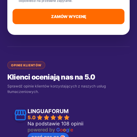
odpowiedzi na przesłane zapytanie.
ZAMÓW WYCENĘ
OPINIE KLIENTÓW
Klienci oceniają nas na 5.0
Sprawdź opinie klientów korzystających z naszych usług
tłumaczeniowych.
LINGUAFORUM
5.0
Na podstawie 108 opinii
powered by
G
o
o
g
l
e