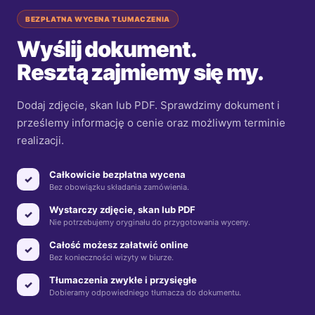
BEZPŁATNA WYCENA TŁUMACZENIA
Wyślij dokument.
Resztą zajmiemy się my.
Dodaj zdjęcie, skan lub PDF. Sprawdzimy dokument i
prześlemy informację o cenie oraz możliwym terminie
realizacji.
Całkowicie bezpłatna wycena
✓
Bez obowiązku składania zamówienia.
Wystarczy zdjęcie, skan lub PDF
✓
Nie potrzebujemy oryginału do przygotowania wyceny.
Całość możesz załatwić online
✓
Bez konieczności wizyty w biurze.
Tłumaczenia zwykłe i przysięgłe
✓
Dobieramy odpowiedniego tłumacza do dokumentu.