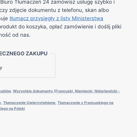
 W Biuro Tłumaczeń 24 zamówisz usługę szybko i
czy zdjęcie dokumentu z telefonu, skan albo
nuje
tłumacz przysięgły z listy Ministerstwa
produkt do koszyka, opłać zamówienie i doślij pliki
mość od nas.
ECZNEGO ZAKUPU
tudiów
,
Wszystkie dokumenty (Francuski, Niemiecki, Niderlandzki -
e
,
Tłumaczenie Uwierzytelnione
,
Tłumaczenie z Francuskiego na
iego na Polski