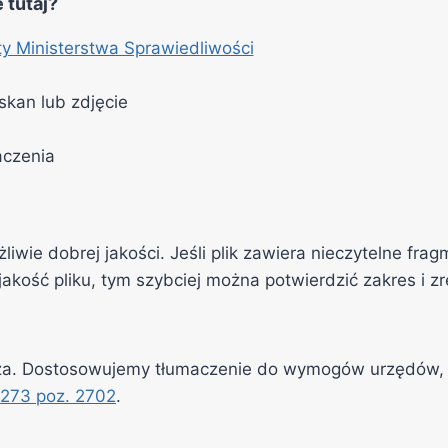
 tutaj?
sty Ministerstwa Sprawiedliwości
skan lub zdjęcie
aczenia
iwie dobrej jakości. Jeśli plik zawiera nieczytelne fra
akość pliku, tym szybciej można potwierdzić zakres i z
. Dostosowujemy tłumaczenie do wymogów urzędów, szkó
 273 poz. 2702
.