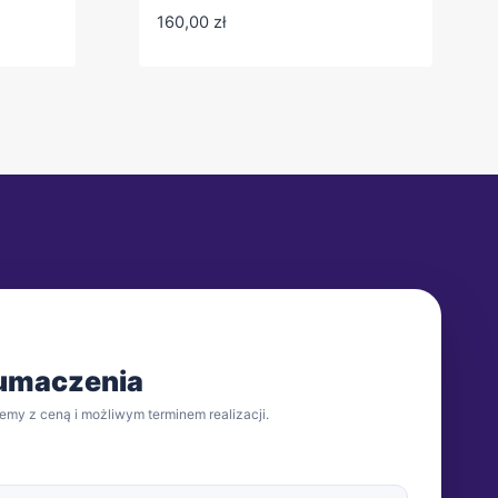
160,00
zł
łumaczenia
emy z ceną i możliwym terminem realizacji.