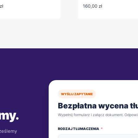
zł
160,00
zł
WYŚLIJ ZAPYTANIE
Bezpłatna wycena t
 my.
Wypełnij formularz i załącz dokument. Odpowi
RODZAJ TŁUMACZENIA
rześlemy