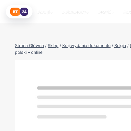
Przejdź
do
Usługi
⌄
Dokumenty
⌄
Języki
⌄
Au
BT
24
treści
Strona Główna
/
Sklep
/
Kraj wydania dokumentu
/
Belgia
/
polski – online