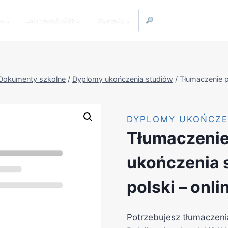
to
⌄
Jak zamówić?
⌄
Kontakt
⌄
Dokumenty szkolne
/
Dyplomy ukończenia studiów
/
Tłumaczenie p
DYPLOMY UKOŃCZE
Tłumaczenie
ukończenia s
polski – onli
Potrzebujesz tłumaczeni