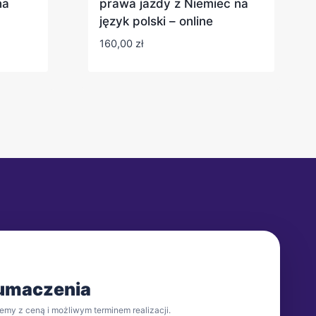
na
prawa jazdy z Niemiec na
język polski – online
160,00
zł
łumaczenia
emy z ceną i możliwym terminem realizacji.