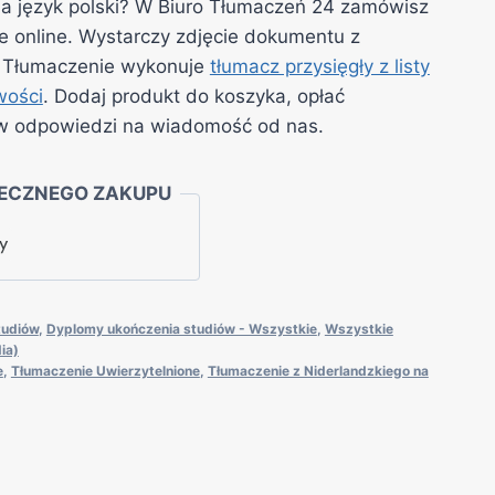
na język polski? W Biuro Tłumaczeń 24 zamówisz
e online. Wystarczy zdjęcie dokumentu z
. Tłumaczenie wykonuje
tłumacz przysięgły z listy
wości
. Dodaj produkt do koszyka, opłać
ki w odpowiedzi na wiadomość od nas.
ECZNEGO ZAKUPU
tudiów
,
Dyplomy ukończenia studiów - Wszystkie
,
Wszystkie
ia)
e
,
Tłumaczenie Uwierzytelnione
,
Tłumaczenie z Niderlandzkiego na