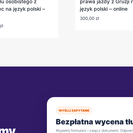
u osobistego z
prawa jazdy z Gruzji 
c na język polski –
język polski – online
300,00
zł
zł
WYŚLIJ ZAPYTANIE
Bezpłatna wycena t
 my.
Wypełnij formularz i załącz dokument. Odpowi