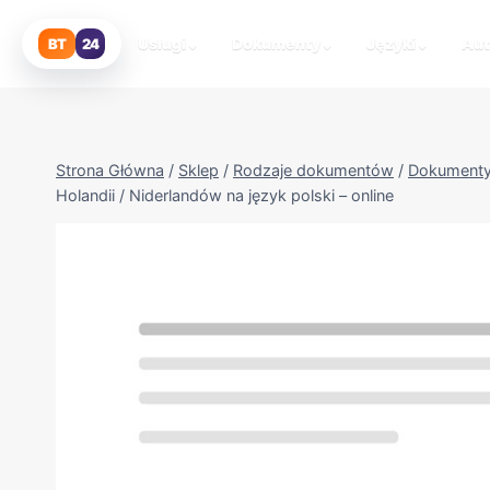
Przejdź
do
Usługi
⌄
Dokumenty
⌄
Języki
⌄
Au
BT
24
treści
Strona Główna
/
Sklep
/
Rodzaje dokumentów
/
Dokumenty
Holandii / Niderlandów na język polski – online