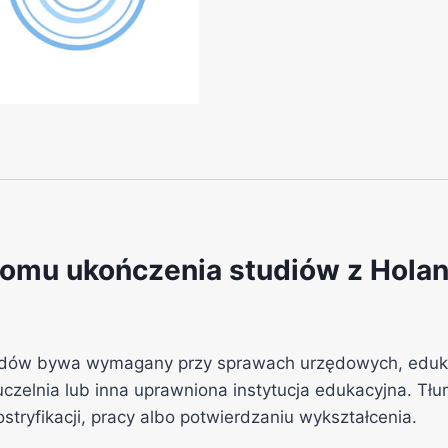
omu ukończenia studiów z Holand
andów bywa wymagany przy sprawach urzędowych, edukac
czelnia lub inna uprawniona instytucja edukacyjna. Tł
ostryfikacji, pracy albo potwierdzaniu wykształcenia.