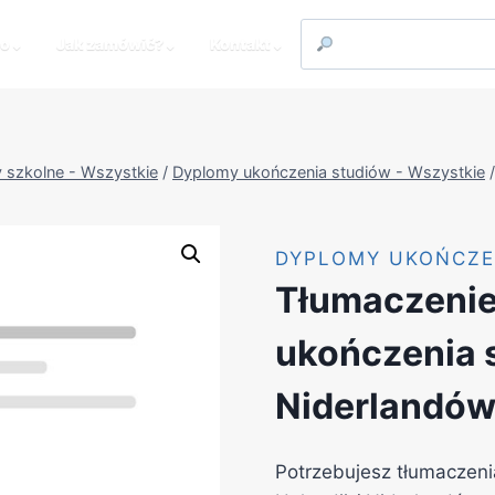
to
⌄
Jak zamówić?
⌄
Kontakt
⌄
 szkolne - Wszystkie
/
Dyplomy ukończenia studiów - Wszystkie
/
DYPLOMY UKOŃCZE
Tłumaczenie
ukończenia s
Niderlandów 
Potrzebujesz tłumaczeni