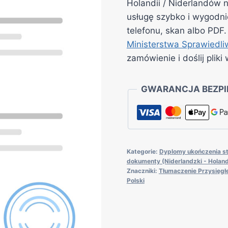
Holandii / Niderlandów 
usługę szybko i wygodni
telefonu, skan albo PDF
Ministerstwa Sprawiedli
zamówienie i doślij pli
GWARANCJA BEZPI
Kategorie:
Dyplomy ukończenia s
dokumenty (Niderlandzki - Holand
Znaczniki:
Tłumaczenie Przysięgł
Polski