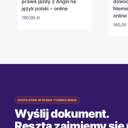
prawa jazdy z Anglii na
dowod
język polski – online
Niemie
online
160,00
zł
160,00
BEZPŁATNA WYCENA TŁUMACZENIA
Wyślij dokument.
Resztą zajmiemy się