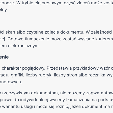
 robocze. W trybie ekspresowym część zleceń może zost
lny.
ci skan albo czytelne zdjęcie dokumentu. W zależnośc
cznej. Gotowe tłumaczenie może zostać wysłane kurier
sem elektronicznym.
enie
a charakter poglądowy. Przedstawia przykładowy wzór 
ładu, grafiki, liczby rubryk, liczby stron albo roczni
ernetowych.
ły rzeczywistym dokumentom, nie możemy zagwarantow
 prawo do indywidualnej wyceny tłumaczenia na podsta
ariantu usługi i może się różnić, jeżeli dokument ma n