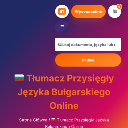
Przejdź
0
do
BT
Wycena online
treści
☰
Szukaj
Tłumacz Przysięgły
Języka Bułgarskiego
Online
Strona Główna
/
Tłumacz Przysięgły Języka
Bułgarskiego Online