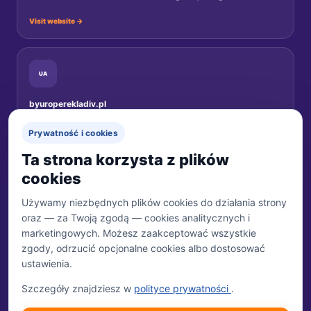
Visit website →
UA
byuroperekladiv.pl
Переклади документів для українців у Польщі.
Prywatność i cookies
Перейти на сайт →
Ta strona korzysta z plików
cookies
Używamy niezbędnych plików cookies do działania strony
oraz — za Twoją zgodą — cookies analitycznych i
MARKA
Biuro Tłumaczeń 24
marketingowych. Możesz zaakceptować wszystkie
Właścicielem marki jest Trzecia Połowa Sp. z o.o.
zgody, odrzucić opcjonalne cookies albo dostosować
ustawienia.
WŁAŚCICIEL
Trzecia Połowa Sp. z o.o.
Szczegóły znajdziesz w
polityce prywatności
.
ul. Tulipanowa 24
07-230 Młynarze