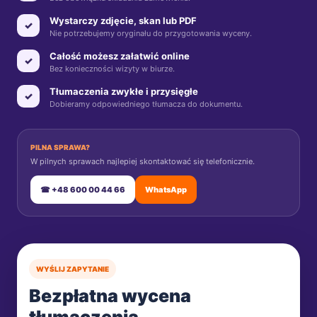
Wystarczy zdjęcie, skan lub PDF
✓
Nie potrzebujemy oryginału do przygotowania wyceny.
Całość możesz załatwić online
✓
Bez konieczności wizyty w biurze.
Tłumaczenia zwykłe i przysięgłe
✓
Dobieramy odpowiedniego tłumacza do dokumentu.
PILNA SPRAWA?
W pilnych sprawach najlepiej skontaktować się telefonicznie.
☎ +48 600 00 44 66
WhatsApp
WYŚLIJ ZAPYTANIE
Bezpłatna wycena