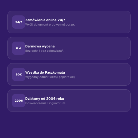
, 
m 
Zamówienia online 24/7
24/7
Wyślij dokument o dowolnej porze.
Darmowa wycena
0 zł
Bez opłat i bez zobowiązań.
Wysyłka do Paczkomatu
BOX
Wygodny odbiór wersji papierowej.
Działamy od 2006 roku
2006
Doświadczenie Linguaforum.