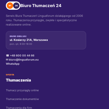
Biuro Tłumaczeń 24
BT
24
Serwis Biura Tłumaczeń Linguaforum działającego od 2006
roku. Tłumaczenia przysięgłe, zwykłe i specjalistyczne
realizowane online.
BIURO OBSŁUGI
ul. Kosiarzy 21A, Warszawa
pon.–pt. 8:00–18:00
☎ +48 600 00 44 66
✉ biuro@linguaforum.eu
WhatsApp
OFERTA
Tłumaczenia
Tłumacz przysięgły online
Tłumaczenie dokumentów
Tłumaczenia dla firm