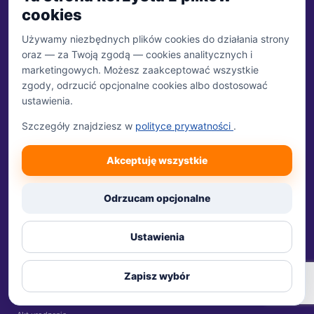
WhatsApp
cookies
Używamy niezbędnych plików cookies do działania strony
OFERTA
Tłumaczenia
oraz — za Twoją zgodą — cookies analitycznych i
marketingowych. Możesz zaakceptować wszystkie
zgody, odrzucić opcjonalne cookies albo dostosować
Tłumacz przysięgły online
ustawienia.
Tłumaczenie dokumentów
Szczegóły znajdziesz w
polityce prywatności
.
Tłumaczenia dla firm
Akceptuję wszystkie
Tłumaczenia medyczne
Tłumaczenia techniczne
Odrzucam opcjonalne
Dokumenty samochodowe
Ustawienia
Wszystkie języki
POPULARNE
Zapisz wybór
Dokumenty