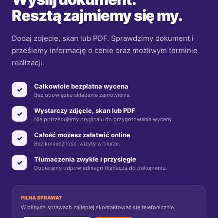
Resztą zajmiemy się my.
Dodaj zdjęcie, skan lub PDF. Sprawdzimy dokument i
prześlemy informację o cenie oraz możliwym terminie
realizacji.
Całkowicie bezpłatna wycena
✓
Bez obowiązku składania zamówienia.
Wystarczy zdjęcie, skan lub PDF
✓
Nie potrzebujemy oryginału do przygotowania wyceny.
Całość możesz załatwić online
✓
Bez konieczności wizyty w biurze.
Tłumaczenia zwykłe i przysięgłe
✓
Dobieramy odpowiedniego tłumacza do dokumentu.
PILNA SPRAWA?
W pilnych sprawach najlepiej skontaktować się telefonicznie.