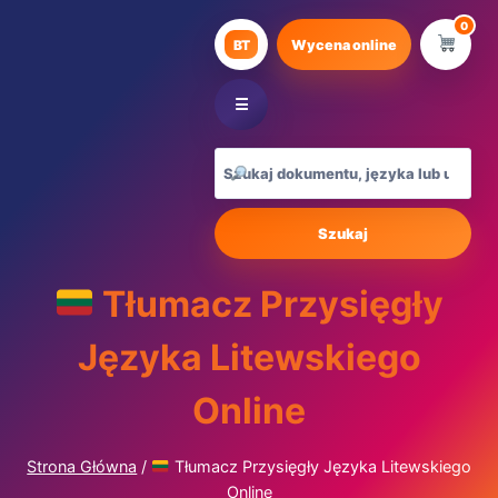
Przejdź
0
do
BT
Wycena online
treści
☰
Szukaj
Tłumacz Przysięgły
Języka Litewskiego
Online
Strona Główna
/
Tłumacz Przysięgły Języka Litewskiego
Online