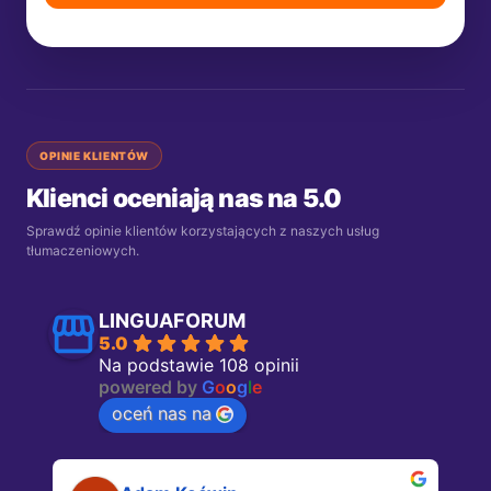
OPINIE KLIENTÓW
Klienci oceniają nas na 5.0
Sprawdź opinie klientów korzystających z naszych usług
tłumaczeniowych.
LINGUAFORUM
5.0
Na podstawie 108 opinii
powered by
G
o
o
g
l
e
oceń nas na