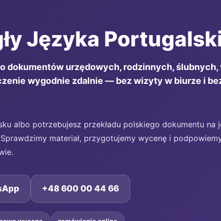
ły Języka Portugalsk
 do dokumentów urzędowych, rodzinnych, ślubnych,
nie wygodnie zdalnie — bez wizyty w biurze i b
ku albo potrzebujesz przekładu polskiego dokumentu na ję
F. Sprawdzimy materiał, przygotujemy wycenę i podpowiemy
wie.
sApp
+48 600 00 44 66