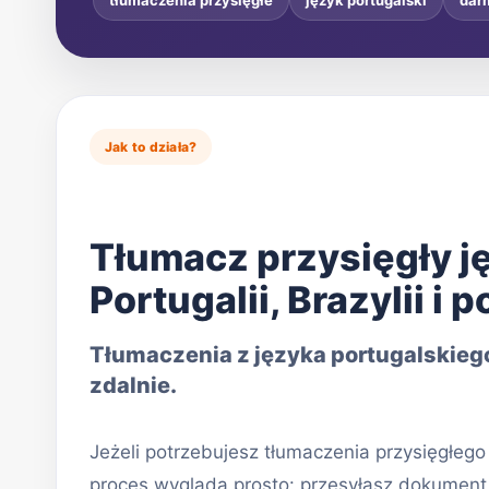
tłumaczenia przysięgłe
język portugalski
dar
Jak to działa?
Tłumacz przysięgły j
Portugalii, Brazylii 
Tłumaczenia z języka portugalskiego
zdalnie.
Jeżeli potrzebujesz tłumaczenia przysięgłego
proces wygląda prosto: przesyłasz dokument