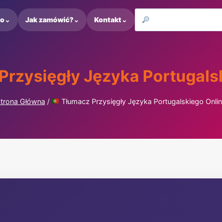
to
⌄
Jak zamówić?
⌄
Kontakt
⌄
rzysięgły Języka Portugals
trona Główna
/
Tłumacz Przysięgły Języka Portugalskiego Onli