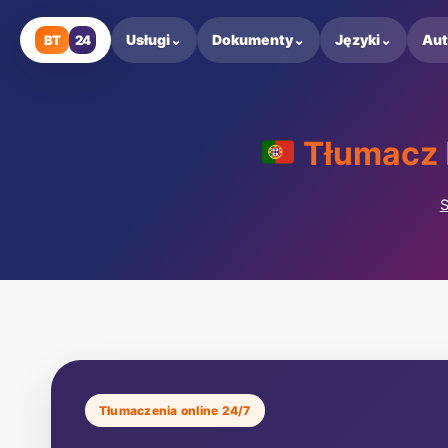
Przejdź
do
Usługi
⌄
Dokumenty
⌄
Języki
⌄
Au
BT
24
treści
Tłumacz P
S
Tłumaczenia online 24/7