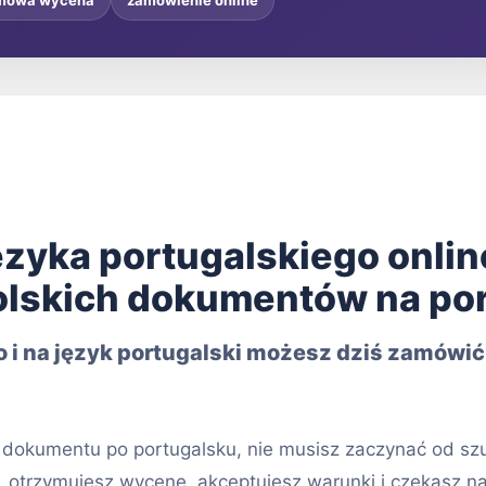
mowa wycena
zamówienie online
ęzyka portugalskiego onli
i polskich dokumentów na po
 i na język portugalski możesz dziś zamówić
 dokumentu po portugalsku, nie musisz zaczynać od szuk
, otrzymujesz wycenę, akceptujesz warunki i czekasz 