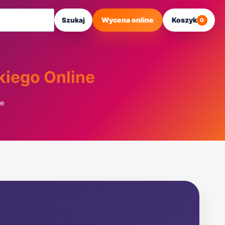
Wycena online
Koszyk
Szukaj
0
kiego Online
ne