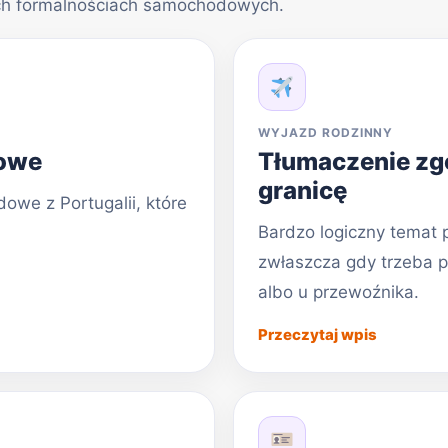
ych formalnościach samochodowych.
WYJAZD RODZINNY
dowe
Tłumaczenie zg
granicę
owe z Portugalii, które
Bardzo logiczny temat p
zwłaszcza gdy trzeba 
albo u przewoźnika.
Przeczytaj wpis