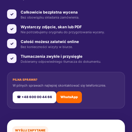
Całkowicie bezpłatna wycena
✓
Bez obowiązku składania zamówienia.
Wystarczy zdjęcie, skan lub PDF
✓
Nie potrzebujemy oryginału do przygotowania wyceny.
Całość możesz załatwić online
✓
Bez konieczności wizyty w biurze.
Tłumaczenia zwykłe i przysięgłe
✓
Dobieramy odpowiedniego tłumacza do dokumentu.
PILNA SPRAWA?
W pilnych sprawach najlepiej skontaktować się telefonicznie.
☎ +48 600 00 44 66
WhatsApp
WYŚLIJ ZAPYTANIE