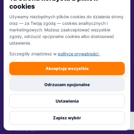
cookies
Używamy niezbędnych plików cookies do działania strony
oraz — za Twoją zgodą — cookies analitycznych i
Biuro Tłumaczeń 24
BT
24
marketingowych. Możesz zaakceptować wszystkie
zgody, odrzucić opcjonalne cookies albo dostosować
Serwis Biura Tłumaczeń Linguaforum działającego od 2006
ustawienia.
roku. Tłumaczenia przysięgłe, zwykłe i specjalistyczne
realizowane online.
Szczegóły znajdziesz w
polityce prywatności
.
BIURO OBSŁUGI
ul. Kosiarzy 21A, Warszawa
Akceptuję wszystkie
pon.–pt. 8:00–18:00
Odrzucam opcjonalne
☎ +48 600 00 44 66
✉ biuro@linguaforum.eu
WhatsApp
Ustawienia
OFERTA
Tłumaczenia
Zapisz wybór
Tłumacz przysięgły online