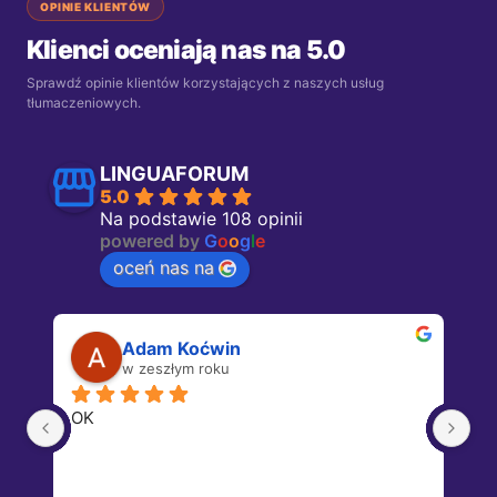
OPINIE KLIENTÓW
Klienci oceniają nas na 5.0
Sprawdź opinie klientów korzystających z naszych usług
tłumaczeniowych.
LINGUAFORUM
5.0
Na podstawie 108 opinii
powered by
G
o
o
g
l
e
oceń nas na
Adam Koćwin
w zeszłym roku
OK
Dz
 u 
 