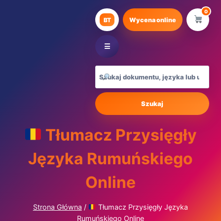
Przejdź
0
do
BT
Wycena online
treści
☰
Szukaj
Tłumacz Przysięgły
Języka Rumuńskiego
Online
Strona Główna
/
Tłumacz Przysięgły Języka
Rumuńskiego Online