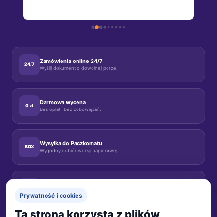
 
o 
o 
, 
m 
Zamówienia online 24/7
24/7
Wyślij dokument o dowolnej porze.
Darmowa wycena
0 zł
Bez opłat i bez zobowiązań.
Wysyłka do Paczkomatu
BOX
Wygodny odbiór wersji papierowej.
Działamy od 2006 roku
2006
Doświadczenie Linguaforum.
Prywatność i cookies
Ta strona korzysta z plików