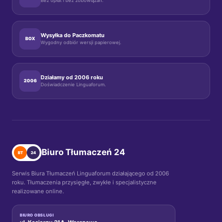
Bez opłat i bez zobowiązań.
Wysyłka do Paczkomatu
BOX
Wygodny odbiór wersji papierowej.
Działamy od 2006 roku
2006
Doświadczenie Linguaforum.
Biuro Tłumaczeń 24
BT
24
Serwis Biura Tłumaczeń Linguaforum działającego od 2006
roku. Tłumaczenia przysięgłe, zwykłe i specjalistyczne
realizowane online.
BIURO OBSŁUGI