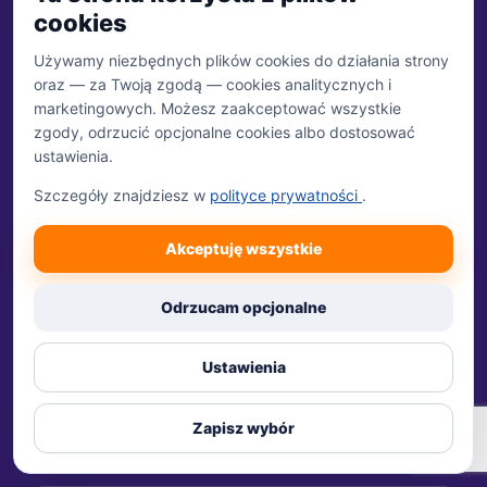
WhatsApp
cookies
Sklep z tłumaczeniami
Używamy niezbędnych plików cookies do działania strony
Moje konto
oraz — za Twoją zgodą — cookies analitycznych i
marketingowych. Możesz zaakceptować wszystkie
zgody, odrzucić opcjonalne cookies albo dostosować
ustawienia.
Szczegóły znajdziesz w
polityce prywatności
.
SERWISY SPECJALISTYCZNE
Nasze specjalistyczne serwisy
Akceptuję wszystkie
Odrzucam opcjonalne
MED
Ustawienia
tlumaczeniemedyczne.pl
Dokumentacja medyczna, wyniki badań i tłumaczenia specjalistyczne.
Zapisz wybór
Przejdź do serwisu →