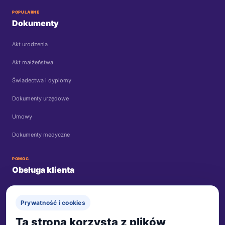
POPULARNE
Dokumenty
Akt urodzenia
Akt małżeństwa
Świadectwa i dyplomy
Dokumenty urzędowe
Umowy
Dokumenty medyczne
POMOC
Obsługa klienta
Bezpłatna wycena
Prywatność i cookies
Kontakt
Ta strona korzysta z plików