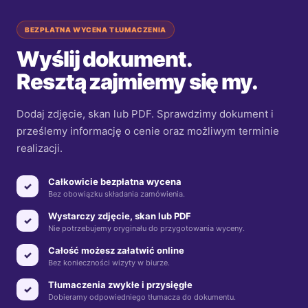
BEZPŁATNA WYCENA TŁUMACZENIA
Wyślij dokument.
Resztą zajmiemy się my.
Dodaj zdjęcie, skan lub PDF. Sprawdzimy dokument i
prześlemy informację o cenie oraz możliwym terminie
realizacji.
Całkowicie bezpłatna wycena
✓
Bez obowiązku składania zamówienia.
Wystarczy zdjęcie, skan lub PDF
✓
Nie potrzebujemy oryginału do przygotowania wyceny.
Całość możesz załatwić online
✓
Bez konieczności wizyty w biurze.
Tłumaczenia zwykłe i przysięgłe
✓
Dobieramy odpowiedniego tłumacza do dokumentu.