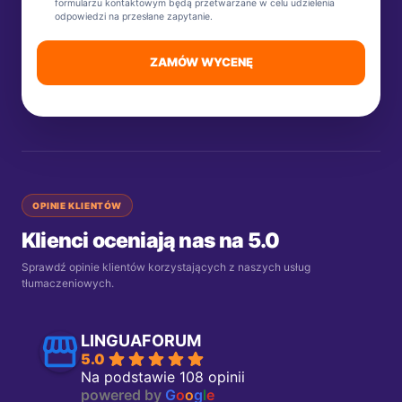
formularzu kontaktowym będą przetwarzane w celu udzielenia
odpowiedzi na przesłane zapytanie.
ZAMÓW WYCENĘ
OPINIE KLIENTÓW
Klienci oceniają nas na 5.0
Sprawdź opinie klientów korzystających z naszych usług
tłumaczeniowych.
LINGUAFORUM
5.0
Na podstawie 108 opinii
powered by
G
o
o
g
l
e