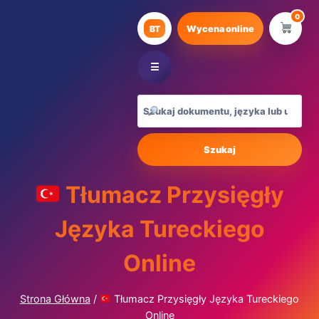
Przejdź
0
do
BT
Wycena online
treści
☰
Szukaj
Tłumacz Przysięgły
Języka Tureckiego
Online
Strona Główna
/
Tłumacz Przysięgły Języka Tureckiego
Online