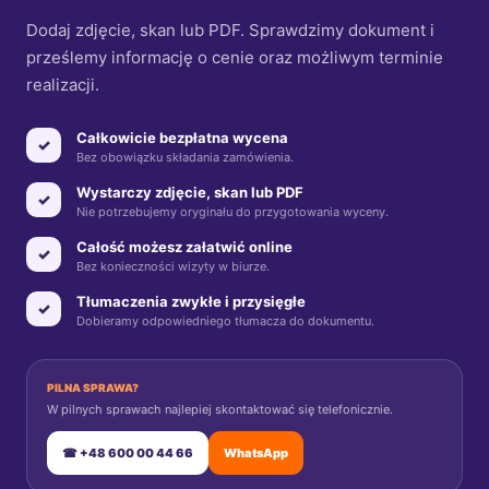
Dodaj zdjęcie, skan lub PDF. Sprawdzimy dokument i
prześlemy informację o cenie oraz możliwym terminie
realizacji.
Całkowicie bezpłatna wycena
✓
Bez obowiązku składania zamówienia.
Wystarczy zdjęcie, skan lub PDF
✓
Nie potrzebujemy oryginału do przygotowania wyceny.
Całość możesz załatwić online
✓
Bez konieczności wizyty w biurze.
Tłumaczenia zwykłe i przysięgłe
✓
Dobieramy odpowiedniego tłumacza do dokumentu.
PILNA SPRAWA?
W pilnych sprawach najlepiej skontaktować się telefonicznie.
☎ +48 600 00 44 66
WhatsApp