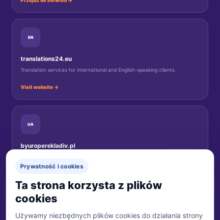
Przejdź do serwisu →
EN
translations24.eu
Translation services for international and English-speaking clients.
Visit website →
UA
byuroperekladiv.pl
Переклади документів для українців у Польщі.
Prywatność i cookies
Перейти на сайт →
Ta strona korzysta z plików
cookies
Używamy niezbędnych plików cookies do działania strony