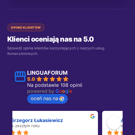
OPINIE KLIENTÓW
Klienci oceniają nas na 5.0
Sprawdź opinie klientów korzystających z naszych usług
tłumaczeniowych.
LINGUAFORUM
5.0
Na podstawie 108 opinii
powered by
G
o
o
g
l
e
oceń nas na
Adam Koćwin
w zeszłym roku