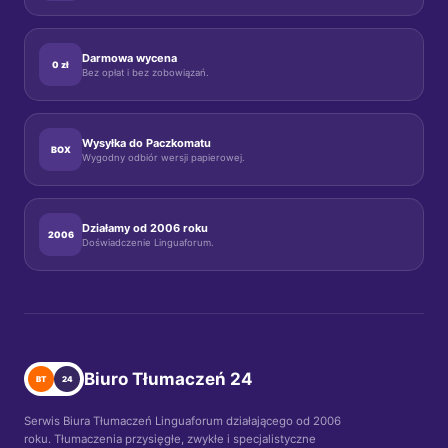
Darmowa wycena
0 zł
Bez opłat i bez zobowiązań.
Wysyłka do Paczkomatu
BOX
Wygodny odbiór wersji papierowej.
Działamy od 2006 roku
2006
Doświadczenie Linguaforum.
Biuro Tłumaczeń 24
BT
24
Serwis Biura Tłumaczeń Linguaforum działającego od 2006
roku. Tłumaczenia przysięgłe, zwykłe i specjalistyczne