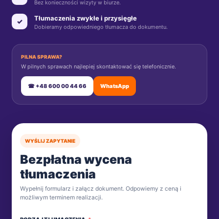
Bez konieczności wizyty w biurze.
Tłumaczenia zwykłe i przysięgłe
✓
Dobieramy odpowiedniego tłumacza do dokumentu.
PILNA SPRAWA?
W pilnych sprawach najlepiej skontaktować się telefonicznie.
☎ +48 600 00 44 66
WhatsApp
WYŚLIJ ZAPYTANIE
Bezpłatna wycena
tłumaczenia
Wypełnij formularz i załącz dokument. Odpowiemy z ceną i
możliwym terminem realizacji.