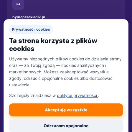
UA
byuroperekladiv.pl
Переклади документів для українців у Польщі.
Prywatność i cookies
Перейти на сайт →
Ta strona korzysta z plików
cookies
Używamy niezbędnych plików cookies do działania strony
oraz — za Twoją zgodą — cookies analitycznych i
MARKA
Biuro Tłumaczeń 24
marketingowych. Możesz zaakceptować wszystkie
Właścicielem marki jest Trzecia Połowa Sp. z o.o.
zgody, odrzucić opcjonalne cookies albo dostosować
ustawienia.
WŁAŚCICIEL
Trzecia Połowa Sp. z o.o.
Szczegóły znajdziesz w
polityce prywatności
.
ul. Tulipanowa 24
07-230 Młynarze
DANE REJESTROWE
Akceptuję wszystkie
NIP: 951-249-24-65
REGON: 384657490
KRS: 0000809362
Odrzucam opcjonalne
Sąd Rejonowy dla m.st. Warszawy w Warszawie, XIII Wydział Gospodarczy Krajowego