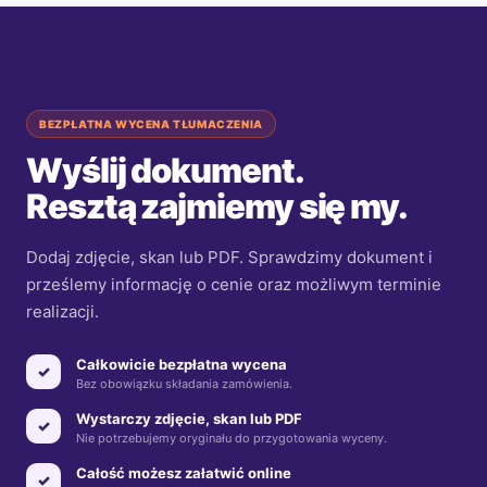
BEZPŁATNA WYCENA TŁUMACZENIA
Wyślij dokument.
Resztą zajmiemy się my.
Dodaj zdjęcie, skan lub PDF. Sprawdzimy dokument i
prześlemy informację o cenie oraz możliwym terminie
realizacji.
Całkowicie bezpłatna wycena
✓
Bez obowiązku składania zamówienia.
Wystarczy zdjęcie, skan lub PDF
✓
Nie potrzebujemy oryginału do przygotowania wyceny.
Całość możesz załatwić online
✓