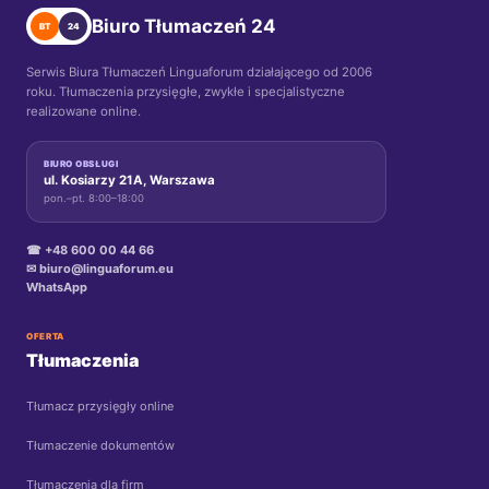
Biuro Tłumaczeń 24
BT
24
Serwis Biura Tłumaczeń Linguaforum działającego od 2006
roku. Tłumaczenia przysięgłe, zwykłe i specjalistyczne
realizowane online.
BIURO OBSŁUGI
ul. Kosiarzy 21A, Warszawa
pon.–pt. 8:00–18:00
☎ +48 600 00 44 66
✉ biuro@linguaforum.eu
WhatsApp
OFERTA
Tłumaczenia
Tłumacz przysięgły online
Tłumaczenie dokumentów
Tłumaczenia dla firm