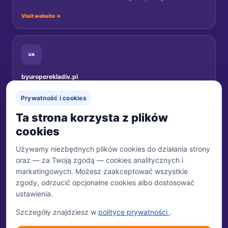
Visit website →
UA
byuroperekladiv.pl
Переклади документів для українців у Польщі.
Prywatność i cookies
Перейти на сайт →
Ta strona korzysta z plików
cookies
Używamy niezbędnych plików cookies do działania strony
oraz — za Twoją zgodą — cookies analitycznych i
MARKA
Biuro Tłumaczeń 24
marketingowych. Możesz zaakceptować wszystkie
Właścicielem marki jest Trzecia Połowa Sp. z o.o.
zgody, odrzucić opcjonalne cookies albo dostosować
ustawienia.
WŁAŚCICIEL
Trzecia Połowa Sp. z o.o.
Szczegóły znajdziesz w
polityce prywatności
.
ul. Tulipanowa 24
07-230 Młynarze