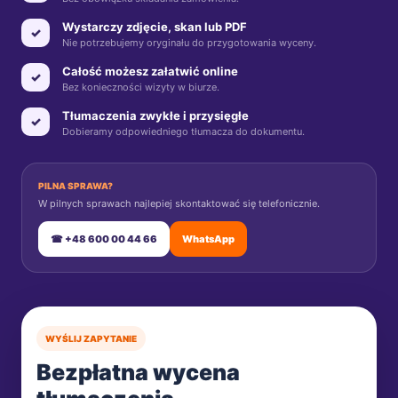
Wystarczy zdjęcie, skan lub PDF
✓
Nie potrzebujemy oryginału do przygotowania wyceny.
Całość możesz załatwić online
✓
Bez konieczności wizyty w biurze.
Tłumaczenia zwykłe i przysięgłe
✓
Dobieramy odpowiedniego tłumacza do dokumentu.
PILNA SPRAWA?
W pilnych sprawach najlepiej skontaktować się telefonicznie.
☎ +48 600 00 44 66
WhatsApp
WYŚLIJ ZAPYTANIE
Bezpłatna wycena