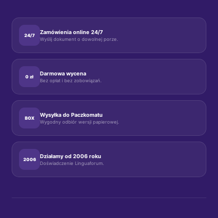
, 
m 
Zamówienia online 24/7
24/7
Wyślij dokument o dowolnej porze.
Darmowa wycena
0 zł
Bez opłat i bez zobowiązań.
Wysyłka do Paczkomatu
BOX
Wygodny odbiór wersji papierowej.
Działamy od 2006 roku
2006
Doświadczenie Linguaforum.