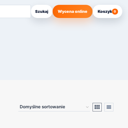
Wycena online
Koszyk
Szukaj
0