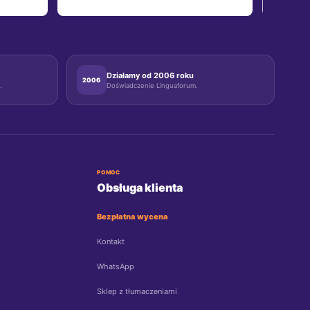
zawsze 
kazde 
Działamy od 2006 roku
2006
.
Doświadczenie Linguaforum.
POMOC
Obsługa klienta
Bezpłatna wycena
Kontakt
WhatsApp
Sklep z tłumaczeniami