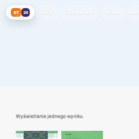
Przejdź
do
Usługi
⌄
Dokumenty
⌄
Języki
⌄
Au
BT
24
treści
Wyświetlanie jednego wyniku