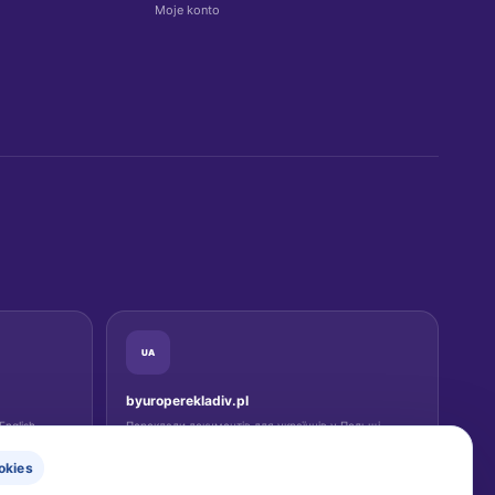
Moje konto
UA
byuroperekladiv.pl
English-
Переклади документів для українців у Польщі.
okies
Перейти на сайт →