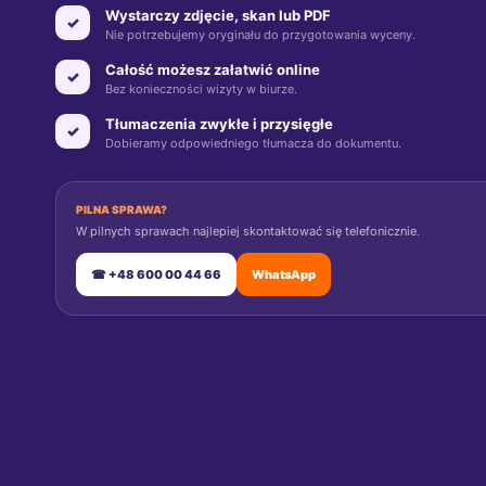
Wystarczy zdjęcie, skan lub PDF
✓
Nie potrzebujemy oryginału do przygotowania wyceny.
Całość możesz załatwić online
✓
Bez konieczności wizyty w biurze.
Tłumaczenia zwykłe i przysięgłe
✓
Dobieramy odpowiedniego tłumacza do dokumentu.
PILNA SPRAWA?
W pilnych sprawach najlepiej skontaktować się telefonicznie.
☎ +48 600 00 44 66
WhatsApp