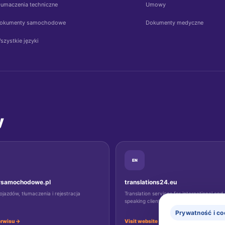
łumaczenia techniczne
Umowy
okumenty samochodowe
Dokumenty medyczne
szystkie języki
y
EN
samochodowe.pl
translations24.eu
azdów, tłumaczenia i rejestracja
Translation services for international and 
speaking clients.
Prywatność i co
erwisu →
Visit website →