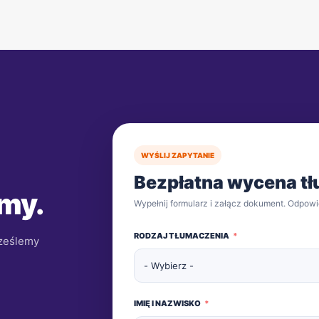
WYŚLIJ ZAPYTANIE
Bezpłatna wycena t
 my.
Wypełnij formularz i załącz dokument. Odpowi
RODZAJ TŁUMACZENIA
rześlemy
IMIĘ I NAZWISKO