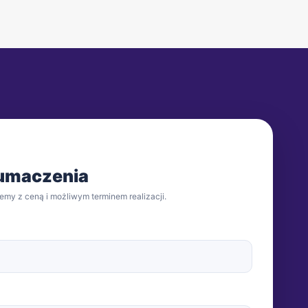
łumaczenia
emy z ceną i możliwym terminem realizacji.