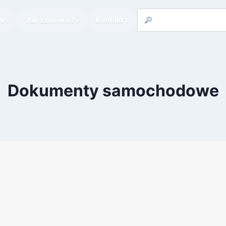
to
⌄
Jak zamówić?
⌄
Kontakt
⌄
Dokumenty samochodowe