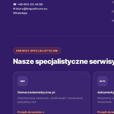
T
☎ +48 600 00 44 66
✉ biuro@linguaforum.eu
D
WhatsApp
W
SERWISY SPECJALISTYCZNE
Nasze specjalistyczne serwis
MED
AUTO
tlumaczeniemedyczne.pl
dokumenty
Dokumentacja medyczna, wyniki badań i tłumaczenia
Dokumenty poj
specjalistyczne.
samochodu.
Przejdź do serwisu →
Przejdź do s