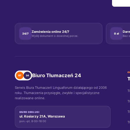
super
POLEC
się del
uszkod
przysi
Zamówienia online 24/7
Dar
24/7
0 zł
skutku
Wyślij dokument o dowolnej porze.
Bez o
częśc
pewnym
O
Biuro Tłumaczeń 24
BT
24
Serwis Biura Tłumaczeń Linguaforum działającego od 2006
T
roku. Tłumaczenia przysięgłe, zwykłe i specjalistyczne
realizowane online.
T
T
BIURO OBSŁUGI
ul. Kosiarzy 21A, Warszawa
pon.–pt. 8:00–18:00
T