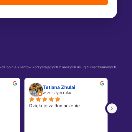
dź opinie klientów korzystających z naszych usług tłumaczeniowych.
Tetiana Zhulai
w zeszłym roku
w
Dziękuję za tłumaczenie
Wspania
biuro.W
wykonyw
expres