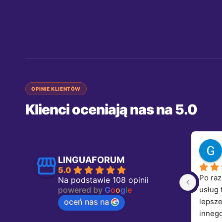
OPINIE KLIENTÓW
Klienci oceniają nas na 5.0
LINGUAFORUM
5.0
Po raz
Na podstawie 108 opinii
powered by
G
o
o
g
l
e
usług 
oceń nas na
lepsze
innego