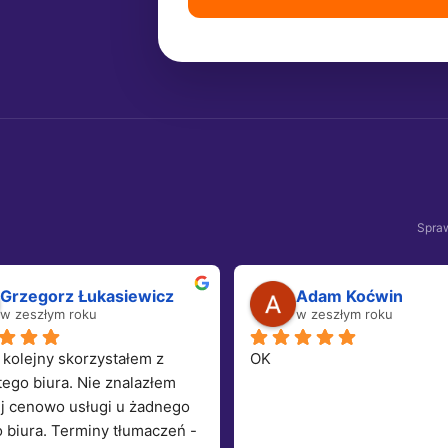
Spraw
Grzegorz Łukasiewicz
Adam Koćwin
w zeszłym roku
w zeszłym roku
 kolejny skorzystałem z 
OK
tego biura. Nie znalazłem 
j cenowo usługi u żadnego 
 biura. Terminy tłumaczeń - 